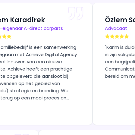
direk
Özlem Saraç
direct carparts
Advocaat
jf is een samenwerking
"
Karim is duidelijk, profes
chieve Digital Agency
in zijn vakgebied. Hij leg
 van een nieuwe
een begrijpelijke wijze uit.
 heeft een prachtige
Communicatielijnen zijn kor
d die aansloot bij
bereid om mee te denke
het gebied van
gie en branding. We
en mooi proces en
 enorm blij met het
rgde ervoor dat het
rliep. Daarnaast heeft
ën en weet dat te