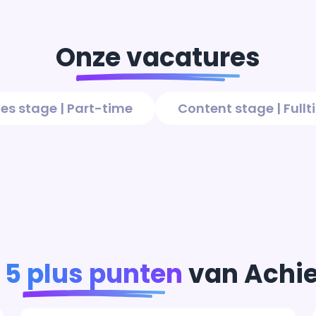
Onze vacatures
les stage
|
Part-time
Content stage
|
Full
5 plus punten
van Achi