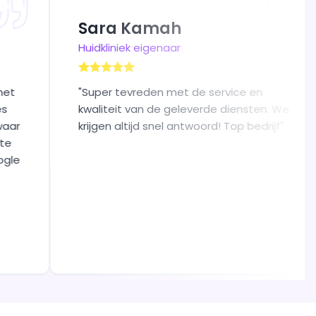
Sara Kamah
Huidkliniek eigenaar
oede band met
"
Super tevreden met de service 
Doen precies
kwaliteit van de geleverde diens
n sturen bij waar
krijgen altijd snel antwoord! Top be
 komt. Eerste
 alleen Google
OAS. Bewijs