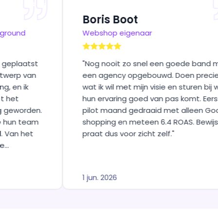
paste designs in onze
Boris Boot
Masters Playground
Webshop eigenaar
llen wij je nogmaals
opdrachten geplaatst
"
Nog nooit zo snel een g
onder het ontwerp van
een agency opgebouwd. 
amstickering, en ik
wat ik wil met mijn visie e
evreden met het
hun ervaring goed van pas
echt prachtig geworden.
pilot maand gedraaid met
rdeer, is hoe hun team
shopping en meteen 6.4 R
eft begeleid. Van het
praat dus voor zicht zelf.
"
uiteindelijke
er goed meegedacht!
1 jun. 2026