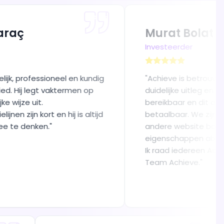
Murat Bolat
Investeerder
sioneel en kundig
"
Achieve is betrouwbaar, eerlijk, 
t vaktermen op
duidelijke uitleg en is altijd ala m
bereikbaar en dit allemaal ook n
t en hij is altijd
betaalbaar. We zijn overgestapt
n.
"
andere website bouwer die deze
eigenschappen absoluut niet in h
Ik raad iedereen Achieve aan. Be
Team Achieve.
"