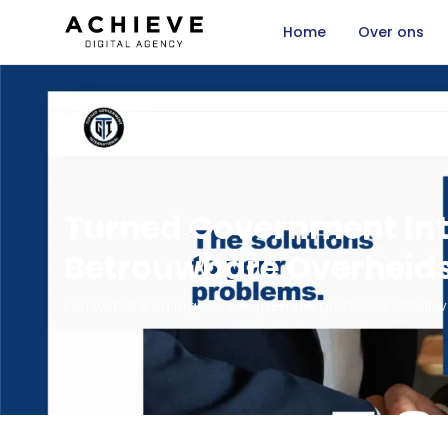
Home
Over ons
Turned Government Int
Betrouwbare Overheid
Een website en logo ontworpen die professionaliteit, ve