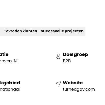
Tevreden klanten
Succesvolle projecten
atie
Doelgroep
hoven, NL
B2B
kgebied
Website
rnationaal
turnedgov.com