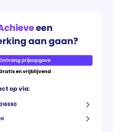
Achieve
een
rking aan gaan?
Ontvang prijsopgave
Gratis en vrijblijvend
ct op via:
4016590
nl