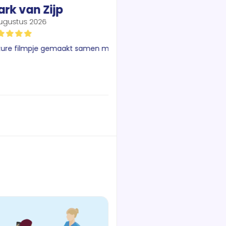
Mark van Zijp
J
7 augustus 2026
tof vacature filmpje gemaakt samen met
Goede c
e.
voor je