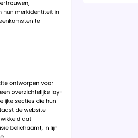
ertrouwen,
m hun merkidentiteit in
reenkomsten te
te ontworpen voor
en overzichtelijke lay-
elijke secties die hun
 Naast de website
wikkeld dat
ie belichaamt, in lijn
re