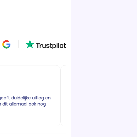
|
D
Deniz Karadirek-
7 augustus 2026
delijke uitleg en
Achieve wist mijn wensen te vertalen na
lemaal ook nog
functionele website. Karim had na ons e
een leuke concep...