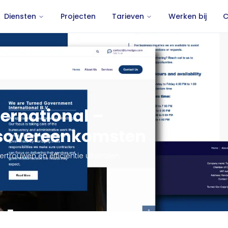
Diensten
Projecten
Tarieven
Werken bij
C
ernational –
sovereenkomsten
rtrouwen en efficiëntie uitstralen.